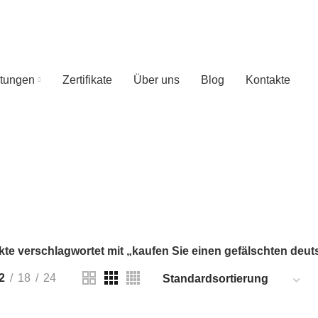
stungen
Zertifikate
Über uns
Blog
Kontakte
n gefälschten deutschen Führersche
16 PRODUCTS
IDENTITÄTSKARTE
16 PRODUCTS
KATEGORIEN
te verschlagwortet mit „kaufen Sie einen gefälschten deu
2
18
24