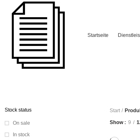
Startseite
Dienstlei
kaufen Sie eine
ALL
PRODUCTS
FAHRERLAUBNIS
Stock status
Start
Produk
Show
9
1
On sale
In stock