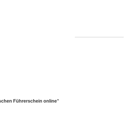
WARENKORB ZITIEREN
in online
Categories
0 PRODUCTS
PÄSSE
25 PRODUCTS
tschen Führerschein online“